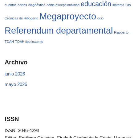
educación
cuentos cortos
diagnóstico
doble excepcionalidad
inatento
Las
Megaproyecto
Crónicas de Ribogerto
ocio
Referendum departamental
Rigoberto
TDAH
TDAH tipo inatento
Archivo
junio 2026
mayo 2026
ISSN
ISSN: 3046-4293
Editor: Emiliano Galasso. Ciudad: Ciudad de la Costa, Uruguay.