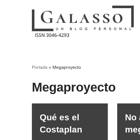
Saltar
al
contenido
Portada
»
Megaproyecto
Megaproyecto
Qué es el
No 
Costaplan
me