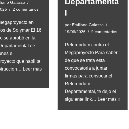
Departamenta
liano Galasso
2026
2 comentarios
l
megaproyecto en
por
Emiliano Galasso
s de Solymar El 16
19/06/2026
9 comentarios
io se aprobó en la
Referendum contra el
Departamental de
Megaproyecto Para saber
nes el
de que se trata esta
oyecto que habilita
convocatoria a juntar
strucción…
Leer más
firmas para convocar el
Referendum
Departamental, te dejo el
siguiente link…
Leer más »