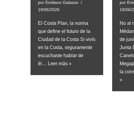
por
Emiliano Galasso
por
Emi
19/06/2026
19/06/
El Costa Plan, la norma
No al 
que define el futuro de la
Médano
Ciudad de la Costa Si vivís
de jun
en la Costa, seguramente
Junta 
escuchaste hablar de
Canelo
él…
Leer más »
Megapr
la con
»