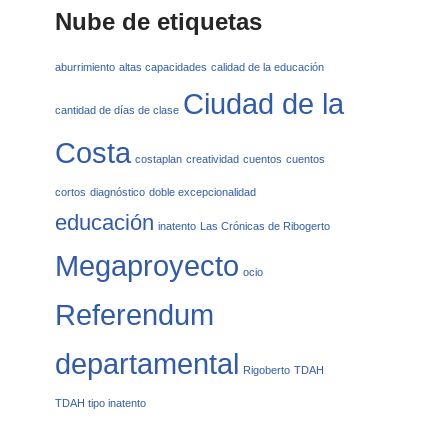
Nube de etiquetas
aburrimiento
altas capacidades
calidad de la educación
Ciudad de la
cantidad de días de clase
Costa
costaplan
creatividad
cuentos
cuentos
cortos
diagnóstico
doble excepcionalidad
educación
inatento
Las Crónicas de Ribogerto
Megaproyecto
ocio
Referendum
departamental
Rigoberto
TDAH
TDAH tipo inatento