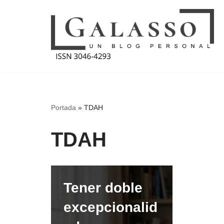
Saltar
al
contenido
Portada
»
TDAH
TDAH
Tener doble
excepcionalid