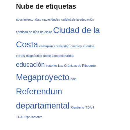
Nube de etiquetas
aburrimiento
altas capacidades
calidad de la educación
Ciudad de la
cantidad de días de clase
Costa
costaplan
creatividad
cuentos
cuentos
cortos
diagnóstico
doble excepcionalidad
educación
inatento
Las Crónicas de Ribogerto
Megaproyecto
ocio
Referendum
departamental
Rigoberto
TDAH
TDAH tipo inatento