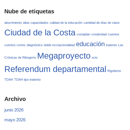
Nube de etiquetas
aburrimiento
altas capacidades
calidad de la educación
cantidad de días de clase
Ciudad de la Costa
costaplan
creatividad
cuentos
educación
cuentos cortos
diagnóstico
doble excepcionalidad
inatento
Las
Megaproyecto
Crónicas de Ribogerto
ocio
Referendum departamental
Rigoberto
TDAH
TDAH tipo inatento
Archivo
junio 2026
mayo 2026