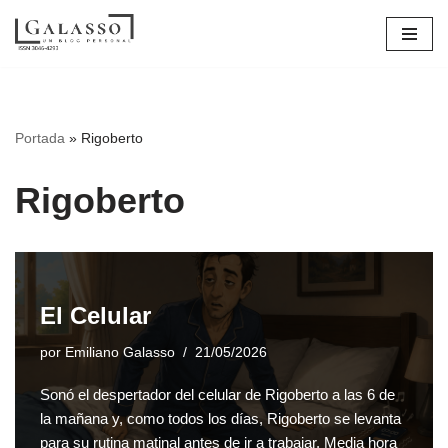
Saltar
al
contenido
Portada
»
Rigoberto
Rigoberto
El Celular
por
Emiliano Galasso
21/05/2026
Sonó el despertador del celular de Rigoberto a las 6 de
la mañana y, como todos los días, Rigoberto se levanta
para su rutina matinal antes de ir a trabajar. Media hora